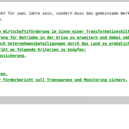
ekt für zwei Jahre sein, sondern muss das gemeinsame Wer
n.
e Wirtschaftsförderung im Sinne einer Transformationshil
rung für Betriebe in der Krise zu erweitern und dabei ne
uch Unternehmensbeteiligungen durch das Land zu ermöglic
rikt an folgende Kriterien zu knüpfen:
gssicherung,
,
ien.
r Förderbericht soll Transparenz und Monitoring sichern.