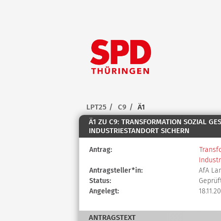
Zum Inhalt der Seite
Zur
Startseite
LPT25
C9
Ä1
Ä1 ZU C9: TRANSFORMATION SOZIAL G
INDUSTRIESTANDORT SICHERN
Diese
Antrag:
Transf
Tabelle
Indust
beschreibt
Antragsteller*in:
AfA La
den
Status:
Geprüf
Status,
Angelegt:
18.11.2
die
Antragstellerin
ANTRAGSTEXT