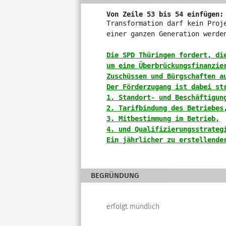
und
verschiedene
Von Zeile 53 bis 54 einfügen:
Rahmendaten
Transformation darf kein Proj
zum
einer ganzen Generation werde
Änderungsantrag
Die SPD Thüringen fordert, di
um eine Überbrückungsfinanzie
Zuschüssen und Bürgschaften a
Der Förderzugang ist dabei st
1. Standort- und Beschäftigun
2. Tarifbindung des Betriebes
3. Mitbestimmung im Betrieb,
4. und Qualifizierungsstrateg
Ein jährlicher zu erstellende
BEGRÜNDUNG
erfolgt mündlich