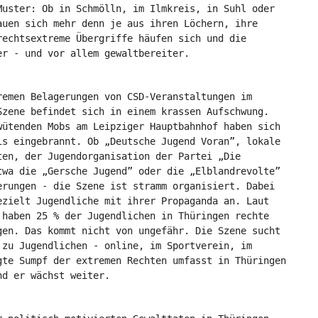
Muster: Ob in Schmölln, im Ilmkreis, in Suhl oder
auen sich mehr denn je aus ihren Löchern, ihre
rechtsextreme Übergriffe häufen sich und die
er - und vor allem gewaltbereiter.
remen Belagerungen von CSD-Veranstaltungen im
Szene befindet sich in einem krassen Aufschwung.
wütenden Mobs am Leipziger Hauptbahnhof haben sich
is eingebrannt. Ob „Deutsche Jugend Voran”, lokale
ten, der Jugendorganisation der Partei „Die
twa die „Gersche Jugend” oder die „Elblandrevolte”
erungen - die Szene ist stramm organisiert. Dabei
ezielt Jugendliche mit ihrer Propaganda an. Laut
 haben 25 % der Jugendlichen in Thüringen rechte
gen. Das kommt nicht von ungefähr. Die Szene sucht
 zu Jugendlichen - online, im Sportverein, im
gte Sumpf der extremen Rechten umfasst in Thüringen
nd er wächst weiter.