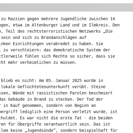
 zu Razzien gegen mehrere Jugendliche zwischen 14
ngen, etwa im Altenburger Land und im Ilmkreis. Den
n, Teil des rechtsterroristischen Netzwerks „Die
 sein und sich zu Brandanschlägen auf
inken Einrichtungen verabredet zu haben. Sie
l zu verschleiern: das demokratische System der
ttlerweile fühlen sich Rechte so sicher, dass sie
cht mehr verheimlichen zu müssen.
 blieb es nicht: Am 05. Januar 2025 wurde in
 lokale Geflüchtetenunterkunft verübt. Steine
ssen, Wände mit rassistischen Parolen beschmiert
das Gebäude in Brand zu stecken. Der Tod der
r in Kauf genommen, sondern von Beginn an
bergriff lediglich eine Person verletzt wurde, ist
chuldet. Es war nicht die erste Tat - die beiden
ren für Übergriffe verantwortlich sein. Das ist
llem keine „Jugendsünde”, sondern beispielhaft für