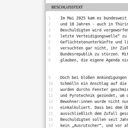
Antragstellerin
BESCHLUSSTEXT
und
verschiedene
Im Mai 2025 kam es bundesweit
Rahmendaten
und 18 Jahren - auch in Thüri
zum
Beschuldigten wird vorgeworfe
Antrag
letzte Verteidigungswelle“ zu
Geflüchtetenunterkünfte und l
versuchten gar nicht, ihr Zie
Bundesrepublik zu stürzen. Mi
glauben, die eigene Agenda ni
Doch bei bloßen Ankündigungen
Schmölln ein Anschlag auf die
wurden durchs Fenster geschmi
und Pyrotechnik gezündet, um 
Bewohner:innen wurde nicht nu
einkalkuliert. Dass bei dem Ü
ausschließlich dem Zufall ges
Beschuldigten sollen seit Jah
kein „Ausrutscher“, und vor a