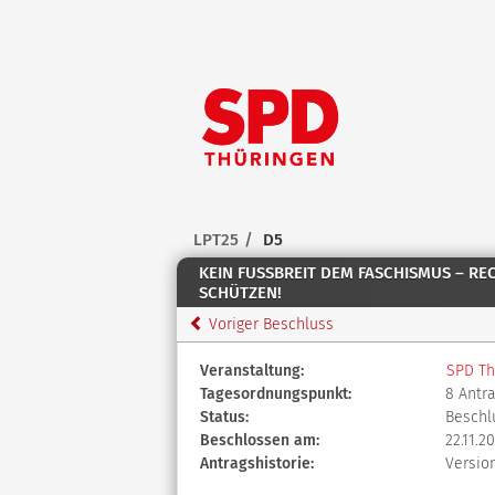
Zum Inhalt der Seite
Zur
Startseite
LPT25
D5
KEIN FUSSBREIT DEM FASCHISMUS – R
SCHÜTZEN!
Voriger Beschluss
Diese
Veranstaltung:
SPD Th
Tabelle
Tagesordnungspunkt:
8 Antr
beschreibt
Status:
Beschl
den
Beschlossen am:
22.11.2
Status,
Antragshistorie:
Versio
die