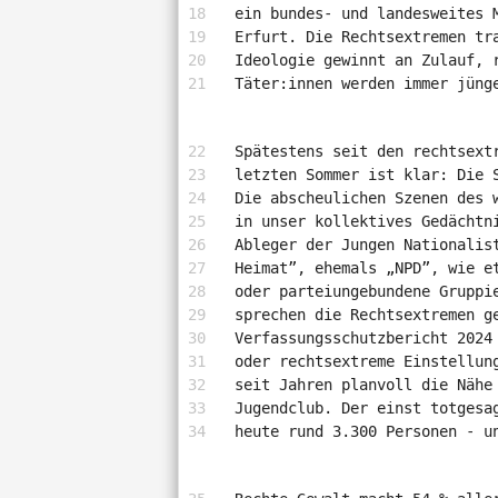
ein bundes- und landesweites 
Erfurt. Die Rechtsextremen tr
Ideologie gewinnt an Zulauf, 
Täter:innen werden immer jüng
Spätestens seit den rechtsext
letzten Sommer ist klar: Die 
Die abscheulichen Szenen des 
in unser kollektives Gedächtn
Ableger der Jungen Nationalis
Heimat”, ehemals „NPD”, wie e
oder parteiungebundene Gruppi
sprechen die Rechtsextremen g
Verfassungsschutzbericht 2024
oder rechtsextreme Einstellun
seit Jahren planvoll die Nähe
Jugendclub. Der einst totgesa
heute rund 3.300 Personen - u