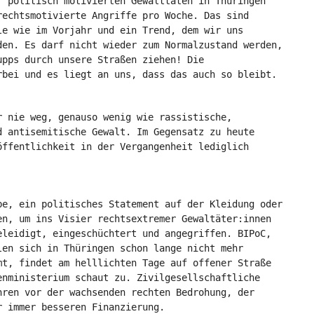
r politisch motivierten Gewalttaten in Thüringen
rechtsmotivierte Angriffe pro Woche. Das sind
le wie im Vorjahr und ein Trend, dem wir uns
den. Es darf nicht wieder zum Normalzustand werden,
upps durch unsere Straßen ziehen! Die
rbei und es liegt an uns, dass das auch so bleibt.
r nie weg, genauso wenig wie rassistische,
d antisemitische Gewalt. Im Gegensatz zu heute
öffentlichkeit in der Vergangenheit lediglich
be, ein politisches Statement auf der Kleidung oder
en, um ins Visier rechtsextremer Gewaltäter:innen
eleidigt, eingeschüchtert und angegriffen. BIPoC,
len sich in Thüringen schon lange nicht mehr
mt, findet am helllichten Tage auf offener Straße
enministerium schaut zu. Zivilgesellschaftliche
hren vor der wachsenden rechten Bedrohung, der
r immer besseren Finanzierung.