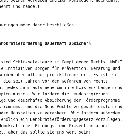
taat seinen Aufgaben endlich konsequent nachkommt:
nennt und handelt!
hüringen möge daher beschließen:
emokratieförderung dauerhaft absichern
 sind Schlüsselakteure im Kampf gegen Rechts. MoBiT
le Initiativen sorgen für Prävention, Beratung und
werden aber oft nur projektfinanziert. Es ist ein
, die seit Jahren vor den Gefahren von rechts
n, jedes Jahr aufs neue um ihre Existenz bangen und
mpfen müssen. Wir fordern die Landesregierung
ige und dauerhafte Absicherung der Förderprogramme
xtremismus und die Neue Rechte zu gewährleisten und
nden Haushalten zu verankern. Wir fordern außerdem
 endlich ein Demokratieförderungsgesetz vorzulegen,
demokratischer Bildungs- und Präventionsarbeit
et, aber das sollte sie uns wert sein!