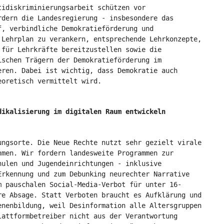
tidiskriminierungsarbeit schützen vor
rdern die Landesregierung - insbesondere das
f, verbindliche Demokratieförderung und
 Lehrplan zu verankern, entsprechende Lehrkonzepte,
 für Lehrkräfte bereitzustellen sowie die
ischen Trägern der Demokratieförderung im
eren. Dabei ist wichtig, dass Demokratie auch
eoretisch vermittelt wird.
dikalisierung im digitalen Raum entwickeln
ungsorte. Die Neue Rechte nutzt sehr gezielt virale
hmen. Wir fordern landesweite Programmen zur
hulen und Jugendeinrichtungen - inklusive
Erkennung und zum Debunking neurechter Narrative
m pauschalen Social-Media-Verbot für unter 16-
re Absage. Statt Verboten braucht es Aufklärung und
enenbildung, weil Desinformation alle Altersgruppen
lattformbetreiber nicht aus der Verantwortung