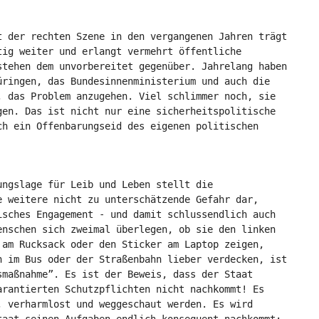
t der rechten Szene in den vergangenen Jahren trägt
tig weiter und erlangt vermehrt öffentliche
stehen dem unvorbereitet gegenüber. Jahrelang haben
üringen, das Bundesinnenministerium und auch die
, das Problem anzugehen. Viel schlimmer noch, sie
gen. Das ist nicht nur eine sicherheitspolitische
ch ein Offenbarungseid des eigenen politischen
ungslage für Leib und Leben stellt die
e weitere nicht zu unterschätzende Gefahr dar,
isches Engagement - und damit schlussendlich auch
enschen sich zweimal überlegen, ob sie den linken
 am Rucksack oder den Sticker am Laptop zeigen,
n im Bus oder der Straßenbahn lieber verdecken, ist
smaßnahme”. Es ist der Beweis, dass der Staat
arantierten Schutzpflichten nicht nachkommt! Es
, verharmlost und weggeschaut werden. Es wird