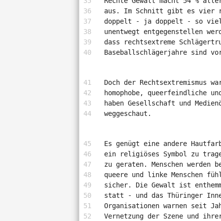
Rechte Gewalt macht 54 % alle
aus. Im Schnitt gibt es vier 
doppelt - ja doppelt - so vie
unentwegt entgegenstellen wer
dass rechtsextreme Schlägertr
Baseballschlägerjahre sind vo
Doch der Rechtsextremismus wa
homophobe, queerfeindliche un
haben Gesellschaft und Medien
weggeschaut.
Es genügt eine andere Hautfar
ein religiöses Symbol zu trag
zu geraten. Menschen werden b
queere und linke Menschen füh
sicher. Die Gewalt ist enthem
statt - und das Thüringer Inn
Organisationen warnen seit Ja
Vernetzung der Szene und ihre