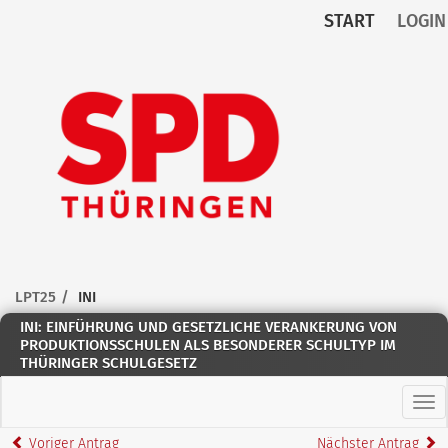
START
LOGIN
Zum Inhalt der Seite
Zur
Startseite
LPT25
INI
INI: EINFÜHRUNG UND GESETZLICHE VERANKERUNG VON
PRODUKTIONSSCHULEN ALS BESONDERER SCHULTYP IM
THÜRINGER SCHULGESETZ
Hau
Voriger Antrag
Nächster Antrag