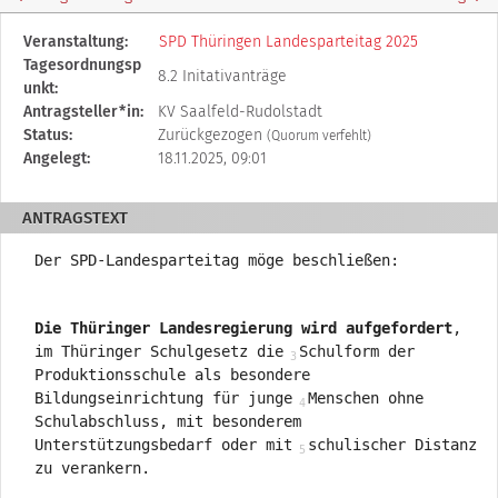
Diese
Veranstaltung:
SPD Thüringen Landesparteitag 2025
Tabelle
Tagesordnungsp
8.2 Initativanträge
beschreibt
unkt:
den
Antragsteller*in:
KV Saalfeld-Rudolstadt
Status,
Status:
Zurückgezogen
(Quorum verfehlt)
die
Angelegt:
18.11.2025, 09:01
Antragstellerin
und
ANTRAGSTEXT
verschiedene
Rahmendaten
Der SPD-Landesparteitag möge beschließen:
zum
Antrag
Die Thüringer Landesregierung wird aufgefordert
,
im Thüringer Schulgesetz die
Schulform der
Produktionsschule als besondere
Bildungseinrichtung für junge
Menschen ohne
Schulabschluss, mit besonderem
Unterstützungsbedarf oder mit
schulischer Distanz
zu verankern.