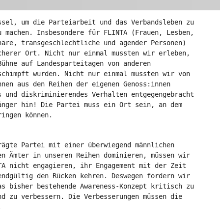
ssel, um die Parteiarbeit und das Verbandsleben zu
u machen. Insbesondere für FLINTA (Frauen, Lesben,
näre, transgeschlechtliche und agender Personen)
cherer Ort. Nicht nur einmal mussten wir erleben,
Bühne auf Landesparteitagen von anderen
schimpft wurden. Nicht nur einmal mussten wir von
hnen aus den Reihen der eigenen Genoss:innen
s und diskriminierendes Verhalten entgegengebracht
änger hin! Die Partei muss ein Ort sein, an dem
ringen können.
rägte Partei mit einer überwiegend männlichen
en Ämter in unseren Reihen dominieren, müssen wir
TA nicht engagieren, ihr Engagement mit der Zeit
endgültig den Rücken kehren. Deswegen fordern wir
as bisher bestehende Awareness-Konzept kritisch zu
nd zu verbessern. Die Verbesserungen müssen die
.