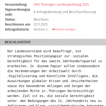
Diese
Veranstaltung:
SPD Thüringen Landesparteitag 2025
Tabelle
Tagesordnungsp
8 Antragsberatung und Beschlussfassung
beschreibt
unkt:
den
Status:
Beschluss
Status,
Beschlossen am:
22.11.2025
die
Antragshistorie:
Version 2
Historie anzeigen
Antragstellerin
und
BESCHLUSSTEXT
verschiedene
Rahmendaten
Der Landesvorstand wird beauftragt, ein
zum
strategisches Positionspapier zur
sozialen
Antrag
Gerechtigkeit für das zweite Jahrhundertquartal zu
erarbeiten. In
diesem Papier sollen insbesondere
die Veränderungen der Arbeitswelt durch
Digitalisierung und Künstliche Intelligenz, die
Auswirkungen globaler Krisen und
Unsicherheiten
sowie die besonderen Anliegen und Sorgen der
arbeitenden Mitte in
Thüringen berücksichtigt
werden. Ziel ist es, die soziale Gerechtigkeit
unter
den Bedingungen des 21. Jahrhunderts neu zu
definieren und klare
sozialdemokratische Antworten