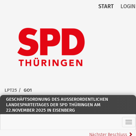
START
LOGIN
Zum Inhalt der Seite
Zur
Startseite
LPT25
GO1
GESCHÄFTSORDNUNG DES AUSSERORDENTLICHEN L
ANDESPARTEITAGES DER SPD THÜRINGEN AM 2
2.NOVEMBER 2025 IN EISENBERG
Hau
Nächster Beschluss