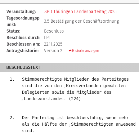
Diese
Veranstaltung:
SPD Thüringen Landesparteitag 2025
Tabelle
Tagesordnungsp
3.5 Bestätigung der Geschäftsordnung
beschreibt
unkt:
den
Status:
Beschluss
Status,
Beschluss durch:
LPT
die
Beschlossen am:
22.11.2025
Antragstellerin
Antragshistorie:
Version 2
Historie anzeigen
und
verschiedene
BESCHLUSSTEXT
Rahmendaten
zum
Stimmberechtigte Mitglieder des Parteitages
Antrag
sind die von den
Kreisverbänden gewählten
Delegierten sowie die Mitglieder des
Landesvorstandes. (224)
Der Parteitag ist beschlussfähig, wenn mehr
als die Hälfte der
Stimmberechtigten anwesend
sind.