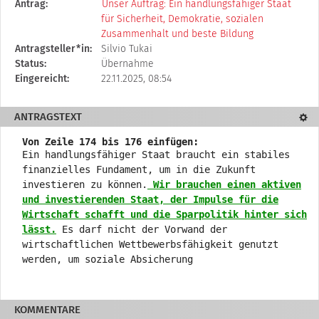
Diese
Antrag:
Unser Auftrag: Ein handlungsfähiger Staat
Tabelle
für Sicherheit, Demokratie, sozialen
beschreibt
Zusammenhalt und beste Bildung
den
Antragsteller*in:
Silvio Tukai
Status,
Status:
Übernahme
die
Eingereicht:
22.11.2025, 08:54
Antragstellerin
und
ANTRAGSTEXT
Textd
verschiedene
Rahmendaten
Von Zeile 174 bis 176 einfügen:
zum
Ein handlungsfähiger Staat braucht ein stabiles
Änderungsantrag
finanzielles Fundament, um in die Zukunft
investieren zu können.
Wir brauchen einen aktiven
und investierenden Staat, der Impulse für die
Wirtschaft schafft und die Sparpolitik hinter sich
lässt.
Es darf nicht der Vorwand der
wirtschaftlichen Wettbewerbsfähigkeit genutzt
werden, um soziale Absicherung
KOMMENTARE