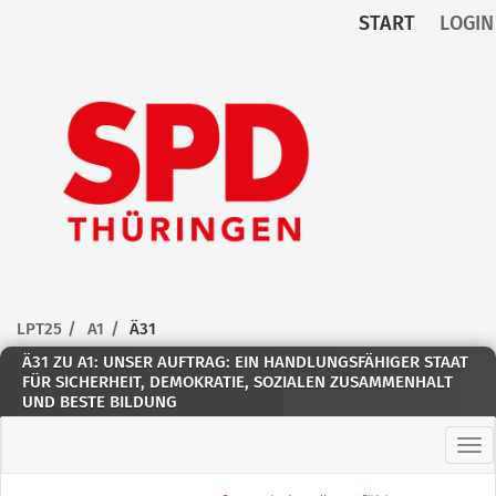
START
LOGIN
Zum Inhalt der Seite
Zur
Startseite
LPT25
A1
Ä31
Ä31 ZU A1: UNSER AUFTRAG: EIN HANDLUNGSFÄHIGER STAAT
FÜR SICHERHEIT, DEMOKRATIE, SOZIALEN ZUSAMMENHALT
UND BESTE BILDUNG
Hau