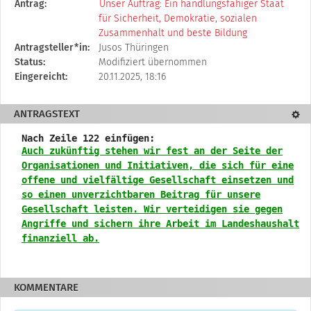
Diese
Antrag:
Unser Auftrag: Ein handlungsfähiger Staat
Tabelle
für Sicherheit, Demokratie, sozialen
beschreibt
Zusammenhalt und beste Bildung
den
Antragsteller*in:
Jusos Thüringen
Status,
Status:
Modifiziert übernommen
die
Eingereicht:
20.11.2025, 18:16
Antragstellerin
und
ANTRAGSTEXT
Textd
verschiedene
Rahmendaten
Nach Zeile 122 einfügen:
zum
Auch zukünftig stehen wir fest an der Seite der
Änderungsantrag
Organisationen und Initiativen, die sich für eine
offene und vielfältige Gesellschaft einsetzen und
so einen unverzichtbaren Beitrag für unsere
Gesellschaft leisten. Wir verteidigen sie gegen
Angriffe und sichern ihre Arbeit im Landeshaushalt
finanziell ab.
KOMMENTARE