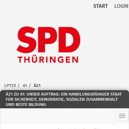
START
LOGIN
Zum Inhalt der Seite
Zur
Startseite
LPT25
A1
Ä21
Ä21 ZU A1: UNSER AUFTRAG: EIN HANDLUNGSFÄHIGER STAAT
FÜR SICHERHEIT, DEMOKRATIE, SOZIALEN ZUSAMMENHALT
UND BESTE BILDUNG
Hau