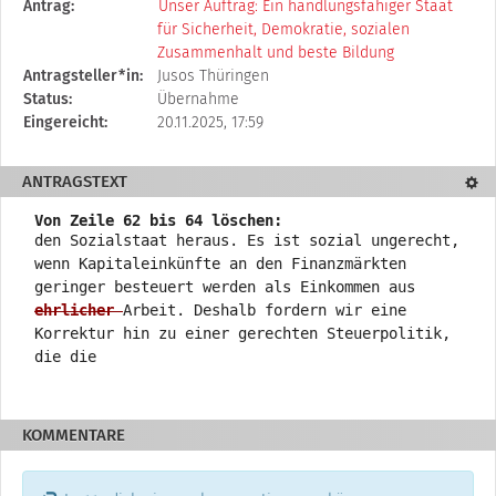
Diese
Antrag:
Unser Auftrag: Ein handlungsfähiger Staat
Tabelle
für Sicherheit, Demokratie, sozialen
beschreibt
Zusammenhalt und beste Bildung
den
Antragsteller*in:
Jusos Thüringen
Status,
Status:
Übernahme
die
Eingereicht:
20.11.2025, 17:59
Antragstellerin
und
ANTRAGSTEXT
Textd
verschiedene
Rahmendaten
Von Zeile 62 bis 64 löschen:
zum
den Sozialstaat heraus. Es ist sozial ungerecht,
Änderungsantrag
wenn Kapitaleinkünfte an den Finanzmärkten
geringer besteuert werden als Einkommen aus
ehrlicher
Arbeit. Deshalb fordern wir eine
Korrektur hin zu einer gerechten Steuerpolitik,
die die
KOMMENTARE