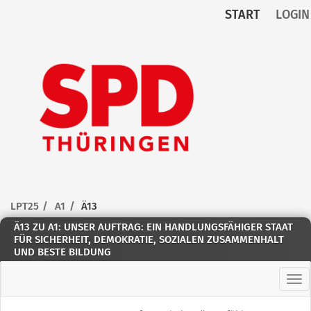
START
LOGIN
Zum Inhalt der Seite
Zur
Startseite
LPT25
A1
Ä13
Ä13 ZU A1: UNSER AUFTRAG: EIN HANDLUNGSFÄHIGER STAAT
FÜR SICHERHEIT, DEMOKRATIE, SOZIALEN ZUSAMMENHALT
UND BESTE BILDUNG
Hau