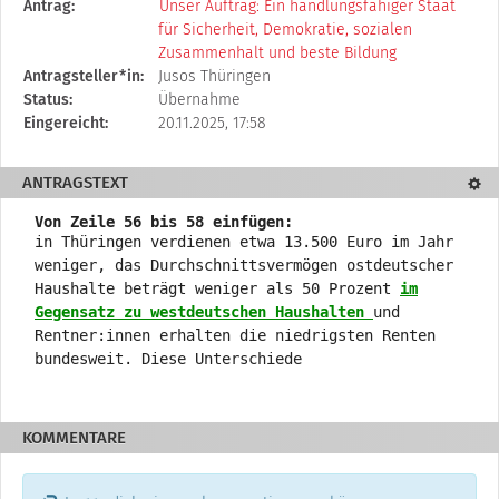
Diese
Antrag:
Unser Auftrag: Ein handlungsfähiger Staat
Tabelle
für Sicherheit, Demokratie, sozialen
beschreibt
Zusammenhalt und beste Bildung
den
Antragsteller*in:
Jusos Thüringen
Status,
Status:
Übernahme
die
Eingereicht:
20.11.2025, 17:58
Antragstellerin
und
ANTRAGSTEXT
Textd
verschiedene
Rahmendaten
Von Zeile 56 bis 58 einfügen:
zum
in Thüringen verdienen etwa 13.500 Euro im Jahr
Änderungsantrag
weniger, das Durchschnittsvermögen ostdeutscher
Haushalte beträgt weniger als 50 Prozent
im
Gegensatz zu westdeutschen Haushalten
und
Rentner:innen erhalten die niedrigsten Renten
bundesweit. Diese Unterschiede
KOMMENTARE