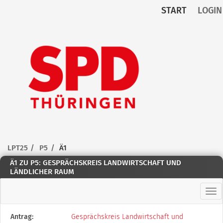
START
LOGIN
Zum Inhalt der Seite
Zur
Startseite
LPT25
P5
Ä1
Ä1 ZU P5: GESPRÄCHSKREIS LANDWIRTSCHAFT UND
LÄNDLICHER RAUM
Hau
Diese
Antrag:
Gesprächskreis Landwirtschaft und