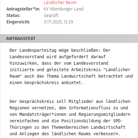
Tabelle
Ländlicher Raum
beschreibt
Antragsteller*in:
KV Altenburger Land
den
Status:
Geprüft
Status,
Eingereicht:
21.11.2025, 12:29
die
Antragstellerin
ANTRAGSTEXT
und
verschiedene
Der Landesparteitag möge beschließen:
Der
Rahmendaten
Landesvorstand wird aufgefordert darauf
zum
hinzuwirken, dass der vom Landesvorstand
Änderungsantrag
initiierte und geleitete Arbeitskreis "Ländlicher
Raum" auch das Thema Landwirtschaft betrachtet und
einen Gesprächskreis anbietet.
Der Gesprächskreis soll Mitglieder aus ländlichen
Regionen vernetzen, den Informationsfluss zu und
von Mandatsträger*innen und Regierungsmitgliedern
vereinfachen und die Positionsbildung der SPD-
Thüringen zu den Themenbereichen Landwirtschaft
und Anliegen des ländlichen Raums verbessern.