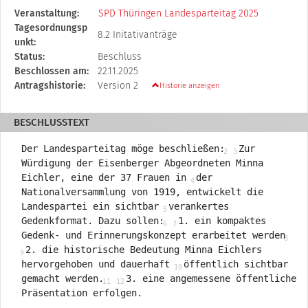
Diese
Veranstaltung:
SPD Thüringen Landesparteitag 2025
Tabelle
Tagesordnungsp
8.2 Initativanträge
beschreibt
unkt:
den
Status:
Beschluss
Status,
Beschlossen am:
22.11.2025
die
Antragshistorie:
Version 2
Historie anzeigen
Antragstellerin
und
BESCHLUSSTEXT
verschiedene
Rahmendaten
Der Landesparteitag möge beschließen:
Zur
zum
Würdigung der Eisenberger Abgeordneten Minna
Antrag
Eichler, eine der 37 Frauen in
der
Nationalversammlung von 1919, entwickelt die
Landespartei ein sichtbar
verankertes
Gedenkformat. Dazu sollen:
1. ein kompaktes
Gedenk- und Erinnerungskonzept erarbeitet werden
2. die historische Bedeutung Minna Eichlers
hervorgehoben und dauerhaft
öffentlich sichtbar
gemacht werden.
3. eine angemessene öffentliche
Präsentation erfolgen.