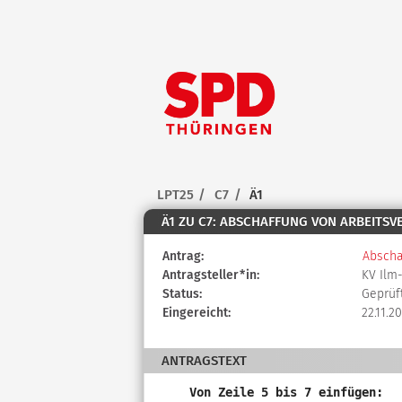
Zum Inhalt der Seite
Zur
Startseite
LPT25
C7
Ä1
Ä1 ZU C7: ABSCHAFFUNG VON ARBEITS
Diese
Antrag:
Abscha
Tabelle
Antragsteller*in:
KV Ilm
beschreibt
Status:
Geprüf
den
Eingereicht:
22.11.20
Status,
die
ANTRAGSTEXT
Antragstellerin
und
Von Zeile 5 bis 7 einfügen: