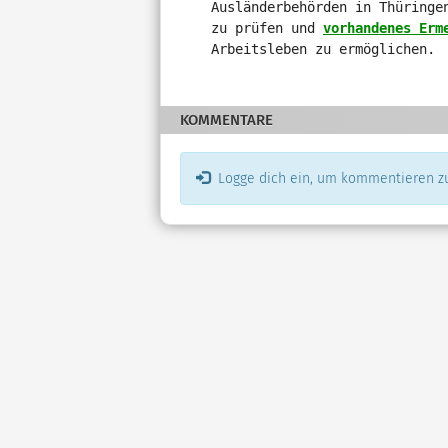
verschiedene
Ausländerbehörden in Thüringe
Rahmendaten
zu prüfen und
vorhandenes Erm
zum
Arbeitsleben zu ermöglichen.
Änderungsantrag
KOMMENTARE
Logge dich ein, um kommentieren z