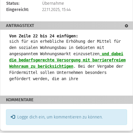
beschreibt
Status:
Übernahme
den
Eingereicht:
22.11.2025, 15:44
Status,
die
ANTRAGSTEXT
Textd
Antragstellerin
und
Von Zeile 22 bis 24 einfügen:
verschiedene
sich für ein erhebliche Erhöhung der Mittel für
Rahmendaten
den sozialen Wohnungsbau in Gebieten mit
zum
angespanntem Wohnungsmarkt einzusetzen
und dabei
Änderungsantrag
die bedarfsgerechte Versorgung mit barrierefreiem
Wohnraum zu berücksichtigen
. Bei der Vergabe der
Fördermittel sollen Unternehmen besonders
gefördert werden, die an ihre
KOMMENTARE
Logge dich ein, um kommentieren zu können.