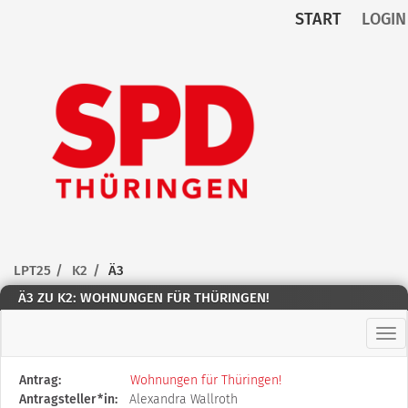
START
LOGIN
Zum Inhalt der Seite
Zur
Startseite
LPT25
K2
Ä3
Ä3 ZU K2: WOHNUNGEN FÜR THÜRINGEN!
Hau
Diese
Antrag:
Wohnungen für Thüringen!
Tabelle
Antragsteller*in:
Alexandra Wallroth