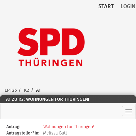
START
LOGIN
Zum Inhalt der Seite
Zur
Startseite
LPT25
K2
Ä1
Ä1 ZU K2: WOHNUNGEN FÜR THÜRINGEN!
Hau
Diese
Antrag:
Wohnungen für Thüringen!
Tabelle
Antragsteller*in:
Melissa Butt