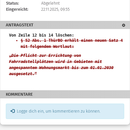
beschreibt
Status:
Abgelehnt
den
Eingereicht:
22.11.2025, 09:55
Status,
die
ANTRAGSTEXT
Textd
Antragstellerin
und
Von Zeile 12 bis 14 löschen:
verschiedene
§ 52 Abs. 1 ThürBO erhält einen neuen Satz 4
Rahmendaten
mit folgendem Wortlaut:
zum
„
Die Pflicht zur Errichtung von
Änderungsantrag
Fahrradstellplätzen wird in Gebieten mit
angespanntem Wohnungsmarkt bis zum 01.01.2030
ausgesetzt.
“
KOMMENTARE
Logge dich ein, um kommentieren zu können.