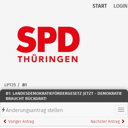
START
LOGIN
Zum Inhalt der Seite
Zur
Startseite
LPT25
B1
B1: LANDESDEMOKRATIEFÖRDERGESETZ JETZT - DEMOKRATIE
BRAUCHT RÜCKGRAT!
Änderungsantrag stellen
Hau
Voriger Antrag
Nächster Antrag