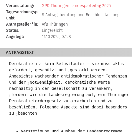
Diese
Veranstaltung:
SPD Thüringen Landesparteitag 2025
Tabelle
Tagesordnungsp
8 Antragsberatung und Beschlussfassung
beschreibt
unkt:
den
Antragsteller*in:
AfB Thüringen
Status,
Status:
Eingereicht
die
Angelegt:
14.10.2025, 07:28
Antragstellerin
und
ANTRAGSTEXT
verschiedene
Rahmendaten
Demokratie ist kein Selbstläufer – sie muss aktiv
zum
gefördert, geschützt und
gestärkt werden.
Antrag
Angesichts wachsender antidemokratischer Tendenzen
und der
Notwendigkeit, demokratische Werte
nachhaltig in der Gesellschaft zu verankern,
fordern wir die Landesregierung auf, ein Thüringer
Demokratiefördergesetz zu
erarbeiten und zu
beschließen. Folgende Aspekte sind dabei besonders
zu
beachten:
Verstetigung und Ausbau der Landesprogramme