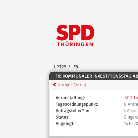
Zum Inhalt der Seite
Zur
Startseite
LPT25
F6
F6: KOMMUNALER INVESTITIONSSTAU A
Voriger Antrag
Diese
Veranstaltung:
SPD Th
Tabelle
Tagesordnungspunkt:
8 Antr
beschreibt
Antragsteller*in:
KV Sö
den
Status:
Einger
Status,
Angelegt:
14.10.2
die
Antragstellerin