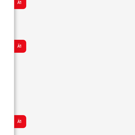
Ä1
Ä1
Ä1