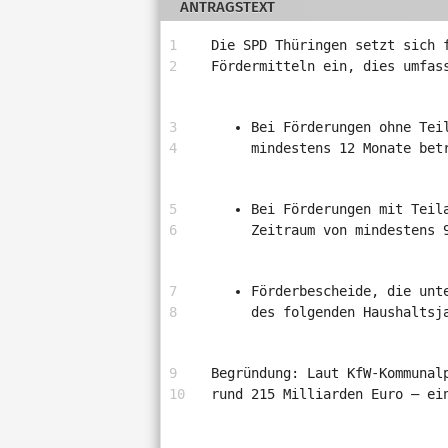
ANTRAGSTEXT
und
verschiedene
Die SPD Thüringen setzt sich 
Rahmendaten
Fördermitteln ein, dies umfas
zum
Antrag
Bei Förderungen ohne Tei
mindestens 12 Monate bet
Bei Förderungen mit Teil
Zeitraum von mindestens 
Förderbescheide, die unt
des folgenden Haushaltsj
Begründung: Laut KfW-Kommunal
rund 215 Milliarden Euro – ei