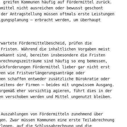
, greifen Kommunen häufig auf Fördermittel zurück.
nmittel nicht ausreichen oder bewusst geschont
 der Antragstellung müssen oftmals erste Leistungen
igungsplanung – erbracht werden, um überhaupt
rwartete Fördermittelbescheid, prüfen die
 Fristen. Während die inhaltlichen Vorgaben meist
bekannt sind, bereiten insbesondere die Fristen
brechnungszeiträume sind häufig so eng bemessen,
ückforderungen Fördermittel lieber gar nicht erst
ven wie Fristverlängerungsanträge oder
men schaffen entweder zusätzliche Bürokratie oder
seitens der Firmen – beides mit ungewissem Ausgang.
urgemäß eher vorsichtig agieren, führt dies in der
en verschoben werden und Mittel ungenutzt bleiben.
 Auszahlungen von Fördermitteln zunehmend über
gen. Zwar müssen Kommunen eine erste Teilabrechnung
rlegen, auf die Schlussabrechnung und die