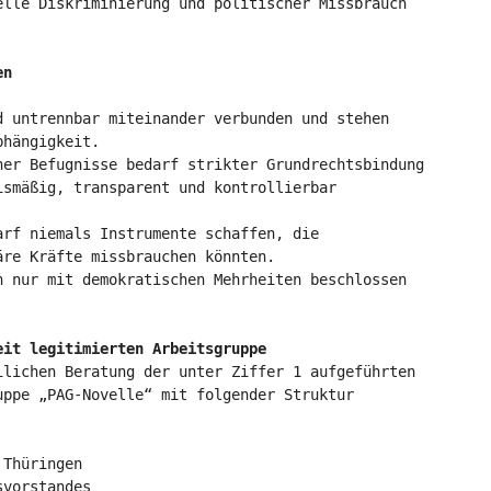
elle Diskriminierung und politischer Missbrauch
en
d untrennbar miteinander verbunden und stehen
bhängigkeit.
her Befugnisse bedarf strikter Grundrechtsbindung
ismäßig, transparent und kontrollierbar
arf niemals Instrumente schaffen, die
äre Kräfte missbrauchen könnten.
n nur mit demokratischen Mehrheiten beschlossen
eit legitimierten Arbeitsgruppe
ilichen Beratung der unter Ziffer 1 aufgeführten
uppe „PAG-Novelle“ mit folgender Struktur
 Thüringen
svorstandes