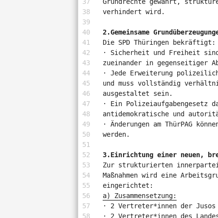
Grundrechte gewahrt, struktur
verhindert wird.
2.
Gemeinsame Grundüberzeugung
Die SPD Thüringen bekräftigt:
· Sicherheit und Freiheit sin
zueinander in gegenseitiger A
· Jede Erweiterung polizeilic
und muss vollständig verhältn
ausgestaltet sein.
· Ein Polizeiaufgabengesetz d
antidemokratische und autorit
· Änderungen am ThürPAG könne
werden.
3.
Einrichtung einer neuen, br
Zur strukturierten innerparte
Maßnahmen wird eine Arbeitsgr
eingerichtet:
a) Zusammensetzung:
· 2 Vertreter*innen der Jusos
· 2 Vertreter*innen des Lande