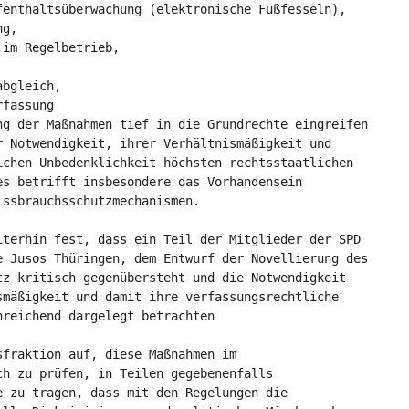
fenthaltsüberwachung (elektronische Fußfesseln),
ng,
 im Regelbetrieb,
abgleich,
rfassung
ng der Maßnahmen tief in die Grundrechte eingreifen
r Notwendigkeit, ihrer Verhältnismäßigkeit und
ichen Unbedenklichkeit höchsten rechtsstaatlichen
es betrifft insbesondere das Vorhandensein
issbrauchsschutzmechanismen.
iterhin fest, dass ein Teil der Mitglieder der SPD
e Jusos Thüringen, dem Entwurf der Novellierung des
tz kritisch gegenübersteht und die Notwendigkeit
smäßigkeit und damit ihre verfassungsrechtliche
nreichend dargelegt betrachten
sfraktion auf, diese Maßnahmen im
ch zu prüfen, in Teilen gegebenenfalls
e zu tragen, dass mit den Regelungen die