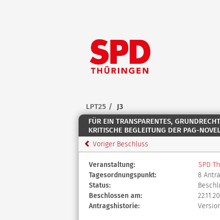
Zum Inhalt der Seite
Zur
Startseite
LPT25
J3
FÜR EIN TRANSPARENTES, GRUNDRECHT
KRITISCHE BEGLEITUNG DER PAG-NOVEL
Voriger Beschluss
Diese
Veranstaltung:
SPD Th
Tabelle
Tagesordnungspunkt:
8 Antr
beschreibt
Status:
Beschl
den
Beschlossen am:
22.11.2
Status,
Antragshistorie:
Versio
die