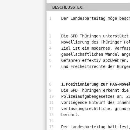
Antragstellerin
BESCHLUSSTEXT
und
verschiedene
Der Landesparteitag möge besc
Rahmendaten
zum
Antrag
Die SPD Thüringen unterstützt
Novellierung des Thüringer Po
Ziel ist ein modernes, verfas
gesellschaftlichen Wandel ang
Gefahren effektiv abzuwehren,
und Freiheitsrechte der Bürge
1.
Positionierung zur PAG-Nove
Die SPD Thüringen erkennt die
Polizeiaufgabengesetzes an. Z
vorliegende Entwurf des Innen
verfassungsrechtliche, grundr
berührt.
Der Landesparteitag hält fest