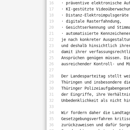
· präventive elektronische Au
· KI-gestützte Videoüberwachu
· Distanz-Elektroimpulsgeräte
· digitale Rasterfahndung,
· Gesichtserkennung und Stimm
· automatisierte Kennzeichene
je nach konkreter Ausgestaltu
und deshalb hinsichtlich ihre
damit ihrer verfassungsrechtl
Ansprüchen genügen müssen. Di
ausreichender Kontroll- und M
Der Landesparteitag stellt we
Thüringen und insbesondere di
Thüringer Polizeiaufgabengese
der Eingriffe, ihre Verhältni
Unbedenklichkeit als nicht hi
Wir fordern daher die Landtag
Gesetzgebungsverfahren kritis
zurückzuweisen und dafür Sorg